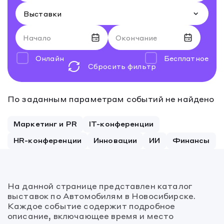
Начало
Окончание
Онлайн
Бесплатное
Сбросить фильтр
Август 2026
Август 2026
По заданным параметрам событий не найдено
27
28
27
29
28
30
29
31
30
1
31
2
1
2
Маркетинг и PR
IT-конференции
3
4
3
5
4
6
5
7
6
8
7
9
8
9
HR-конференции
Инновации
ИИ
Финансы
10
11
10
12
11
13
12
14
13
15
14
16
15
16
17
18
17
19
18
20
19
21
20
22
21
23
22
23
На данной странице представлен каталог
24
25
24
26
25
27
26
28
27
29
28
30
29
30
выставок по Автомобилям в Новосибирске.
Каждое событие содержит подробное
31
1
31
2
1
3
2
4
3
5
4
6
5
6
описание, включающее время и место