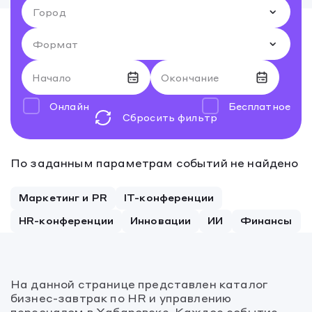
Начало
Окончание
Онлайн
Бесплатное
Сбросить фильтр
Август 2026
Август 2026
По заданным параметрам событий не найдено
27
28
27
29
28
30
29
31
30
1
31
2
1
2
Маркетинг и PR
IT-конференции
3
4
3
5
4
6
5
7
6
8
7
9
8
9
HR-конференции
Инновации
ИИ
Финансы
10
11
10
12
11
13
12
14
13
15
14
16
15
16
17
18
17
19
18
20
19
21
20
22
21
23
22
23
На данной странице представлен каталог
24
25
24
26
25
27
26
28
27
29
28
30
29
30
бизнес-завтрак по HR и управлению
персоналом в Хабаровске. Каждое событие