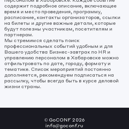
31
1
31
2
1
3
2
4
3
5
4
6
5
6
содержит подробное описание, включающее
время и место проведения, программу,
расписание, контакты организаторов, ссылки
на билеты и другие важные детали, которые
будут полезны участникам, посетителям и
партнерам.
Мы стремимся сделать поиск
профессиональных событий удобным и для
Вашего удобства Бизнес-завтрак по HR и
управлению персоналом в Хабаровске можно
отфильтровать по дате, городу, формату и
тематике. Список мероприятий постоянно
дополняется, рекомендуем подписаться на
рассылку, чтобы всегда быть в курсе деловой
жизни страны.
© GoCONF
2026
info@goconf.ru