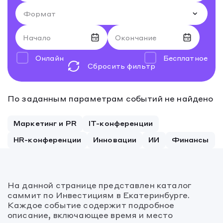
Начало
Окончание
Онлайн
Бесплатное
Сбросить фильтр
Август 2026
Август 2026
По заданным параметрам событий не найдено
27
28
27
29
28
30
29
31
30
1
31
2
1
2
Маркетинг и PR
IT-конференции
3
4
3
5
4
6
5
7
6
8
7
9
8
9
HR-конференции
Инновации
ИИ
Финансы
10
11
10
12
11
13
12
14
13
15
14
16
15
16
17
18
17
19
18
20
19
21
20
22
21
23
22
23
На данной странице представлен каталог
24
25
24
26
25
27
26
28
27
29
28
30
29
30
саммит по Инвестициям в Екатеринбурге.
Каждое событие содержит подробное
31
1
31
2
1
3
2
4
3
5
4
6
5
6
описание, включающее время и место