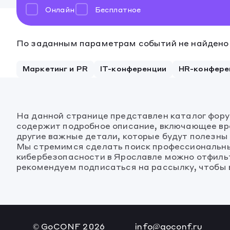
Онлайн
Бесплатное
По заданным параметрам событий не найдено
Маркетинг и PR
IT-конференции
HR-конфере
На данной странице представлен каталог фор
содержит подробное описание, включающее вре
другие важные детали, которые будут полезны
Мы стремимся сделать поиск профессиональны
кибербезопасности в Ярославле можно отфильт
рекомендуем подписаться на рассылку, чтобы в
© GoCONF
2026
info@goconf.ru