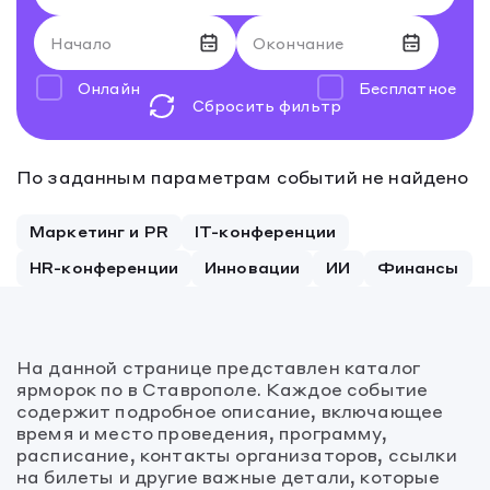
Начало
Окончание
Онлайн
Бесплатное
Сбросить фильтр
Август 2026
Август 2026
По заданным параметрам событий не найдено
27
28
27
29
28
30
29
31
30
1
31
2
1
2
Маркетинг и PR
IT-конференции
3
4
3
5
4
6
5
7
6
8
7
9
8
9
HR-конференции
Инновации
ИИ
Финансы
10
11
10
12
11
13
12
14
13
15
14
16
15
16
17
18
17
19
18
20
19
21
20
22
21
23
22
23
На данной странице представлен каталог
24
25
24
26
25
27
26
28
27
29
28
30
29
30
ярморок по в Ставрополе. Каждое событие
содержит подробное описание, включающее
31
1
31
2
1
3
2
4
3
5
4
6
5
6
время и место проведения, программу,
расписание, контакты организаторов, ссылки
на билеты и другие важные детали, которые