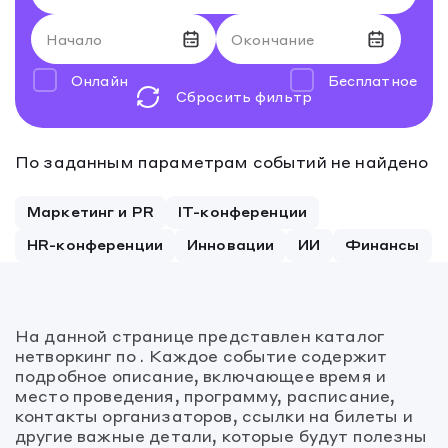
Начало
Окончание
Онлайн
Бесплатное
Сбросить фильтр
Август 2026
Август 2026
По заданным параметрам событий не найдено
27
28
27
29
28
30
29
31
30
1
31
2
1
2
Маркетинг и PR
IT-конференции
3
4
3
5
4
6
5
7
6
8
7
9
8
9
HR-конференции
Инновации
ИИ
Финансы
10
11
10
12
11
13
12
14
13
15
14
16
15
16
17
18
17
19
18
20
19
21
20
22
21
23
22
23
На данной странице представлен каталог
24
25
24
26
25
27
26
28
27
29
28
30
29
30
нетворкинг по . Каждое событие содержит
подробное описание, включающее время и
31
1
31
2
1
3
2
4
3
5
4
6
5
6
место проведения, программу, расписание,
контакты организаторов, ссылки на билеты и
другие важные детали, которые будут полезны